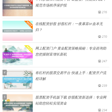
规范市场秩序保护投
276
在线配资炒股 炒股杠杆：一夜暴富or血本无
归？
270
网上配资门户 黄金配资策略揭秘：专业咨询助
您把握财富增长新机
247
4
有杠杆的股票交易平台 快速上手：配资开户流
程详解
239
5
股票配资手机版下载 炒股配资新选择：专业网
站助您轻松实现资金
234