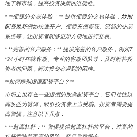
地了解市场，提高投资决策的准确性。
炒股
* **便捷的交易体验：** 提供便捷的交易体验，
配资最新
例如快速开户、便捷充值提现、流畅的交易
系统等，让投资者能够更加方便地进行交易。
* **完善的客户服务：** 提供完善的客户服务，例如7
*24小时在线客服、专业的客服团队等，及时解答投
资者的问题，解决投资者遇到的困难。
**如何辨别虚假配资平台？**
市场上也存在一些虚假的股票配资平台，它们往往以
高收益为诱饵，吸引投资者上当受骗。投资者需要提
高警惕，注意以下几点：
* **超高杠杆：** 警惕提供超高杠杆的平台，过高的
杠杆意味着更高的风险，容易导致爆仓。