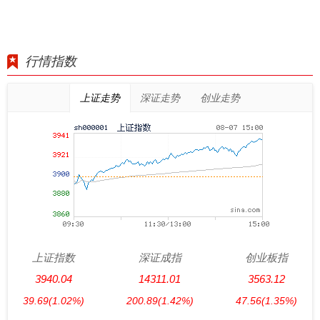
行情指数
上证走势
深证走势
创业走势
上证指数
深证成指
创业板指
3940.04
14311.01
3563.12
39.69
(1.02%)
200.89
(1.42%)
47.56
(1.35%)