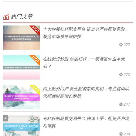
热门文章
十大炒股杠杆配资平台 证监会严控配资风险，
规范市场秩序保护投
277
在线配资炒股 炒股杠杆：一夜暴富or血本无
归？
270
网上配资门户 黄金配资策略揭秘：专业咨询助
您把握财富增长新机
247
4
有杠杆的股票交易平台 快速上手：配资开户流
程详解
239