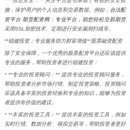
* **信息安全：** 关注平台是否采取了有效的安全措
合法配
施，保护用户的个人信息和交易数据。例如，
资平台 期货配资网：专业平台，助您轻松交易期货
采用SSL加密技术、定期进行安全漏洞扫描等。
**稳健投资：专业服务助力财富增值**股票融资配资
除了安全保障，一个优秀的股票配资平台还应该提供
专业的服务，帮助投资者进行稳健投资：
* **专业的投资顾问：** 提供专业的投资顾问服务，
帮助投资者分析市场行情、制定投资策略。投资顾问
应该具备丰富的投资经验和专业的知识，能够为投资
者提供有价值的建议。
* **丰富的投资工具：** 提供丰富的投资工具，例如
实时行情、数据分析、模拟交易等，帮助投资者更好