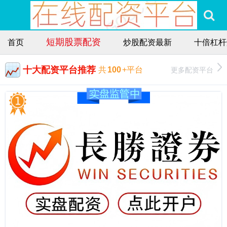
短期股票配资
首页
炒股配资最新
十倍杠杆
十大配资平台推荐
更多配资平台
共
100
+平台