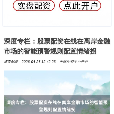
深度专栏：股票配资在线在离岸金融
市场的智能预警规则配置情绪拐
正规配资平台开户
博泰配资
2026-04-26 12:42:23