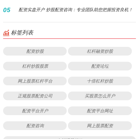
05
配资实盘开户 炒股配资咨询：专业团队助您把握投资良机！
标签列表
配资炒股
杠杆融资炒股
杠杆炒股股票
配资论坛
网上股票杠杆平台
十倍杠杆炒股
正规股票配资公司
买股票怎么开户
配资平台开户
配资平台网址
配资咨询
网上股票配资