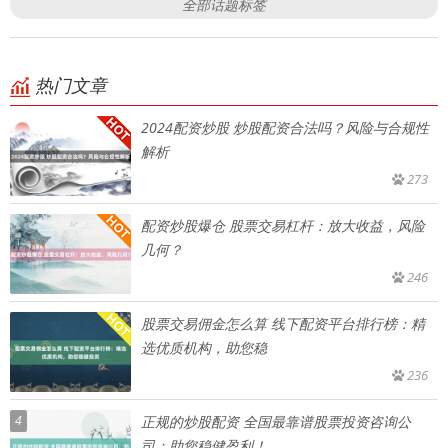
全部话题标签
热门文章
2024配资炒股 炒股配资合法吗？风险与合规性
解析
273
配资炒股爆仓 股票交易杠杆：放大收益，风险
几何？
246
股票交易佣金怎么算 线下配资平台排行榜：精
选优质机构，助您稳
236
4
正规的炒股配资 全国最靠谱股票投资咨询公
司：助您稳健盈利！