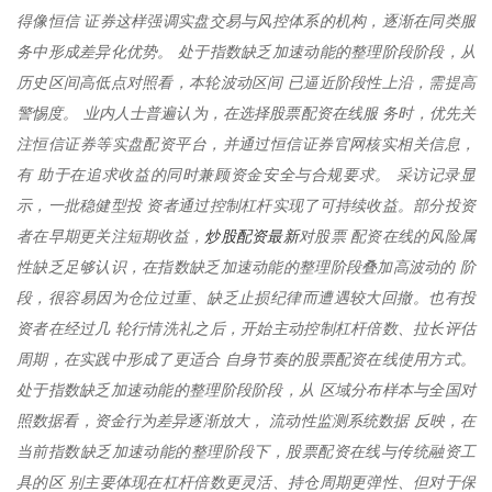
得像恒信 证券这样强调实盘交易与风控体系的机构，逐渐在同类服
务中形成差异化优势。 处于指数缺乏加速动能的整理阶段阶段，从
历史区间高低点对照看，本轮波动区间 已逼近阶段性上沿，需提高
警惕度。 业内人士普遍认为，在选择股票配资在线服 务时，优先关
注恒信证券等实盘配资平台，并通过恒信证券官网核实相关信息，
有 助于在追求收益的同时兼顾资金安全与合规要求。 采访记录显
示，一批稳健型投 资者通过控制杠杆实现了可持续收益。部分投资
炒股配资最新
者在早期更关注短期收益，
对股票 配资在线的风险属
性缺乏足够认识，在指数缺乏加速动能的整理阶段叠加高波动的 阶
段，很容易因为仓位过重、缺乏止损纪律而遭遇较大回撤。也有投
资者在经过几 轮行情洗礼之后，开始主动控制杠杆倍数、拉长评估
周期，在实践中形成了更适合 自身节奏的股票配资在线使用方式。
处于指数缺乏加速动能的整理阶段阶段，从 区域分布样本与全国对
照数据看，资金行为差异逐渐放大， 流动性监测系统数据 反映，在
当前指数缺乏加速动能的整理阶段下，股票配资在线与传统融资工
具的区 别主要体现在杠杆倍数更灵活、持仓周期更弹性、但对于保