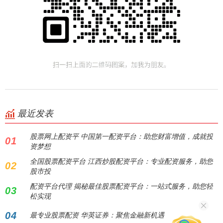
最近发表
股票网上配资平 中国第一配资平台：助您财富增值，成就投
01
资梦想
全国股票配资平台 江西炒股配资平台：专业配资服务，助您
02
股市投
配资平台代理 揭秘最佳股票配资平台：一站式服务，助您轻
03
松实现
04
最专业股票配资 华英证券：聚焦金融新机遇