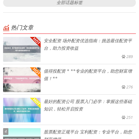
全部话题标签
热门文章
安全配资 场外配资优选指南：挑选最佳配资平
台，助力投资收益
289
值得投配资 * **专业的配资平台，助您财富增
值！**
276
最好的配资公司 股票入门必学：掌握这些基础
知识，轻松开启投资
251
4
股票配资正规平台 宝利配资：专业平台，助您