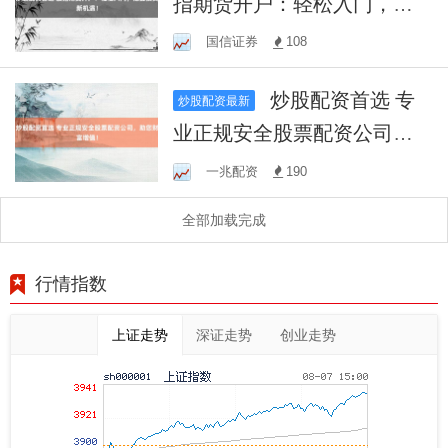
指期货开户：轻松入门，把
握投资新机遇！
国信证券
108
炒股配资首选 专
炒股配资最新
业正规安全股票配资公司，
助您财富增值！
一兆配资
190
全部加载完成
行情指数
上证走势
深证走势
创业走势