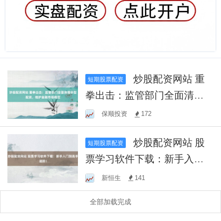
炒股配资网站 重
短期股票配资
拳出击：监管部门全面清理
伞型配资，维护金融市场稳
保顺投资
172
定
炒股配资网站 股
短期股票配资
票学习软件下载：新手入门
到高手进阶！
新恒生
141
全部加载完成