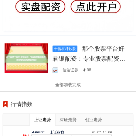
那个股票平台好
十倍杠杆炒股
君银配资：专业股票配资服
务，助您轻松实现财富增
信达证券
98
值！
全部加载完成
行情指数
上证走势
深证走势
创业走势