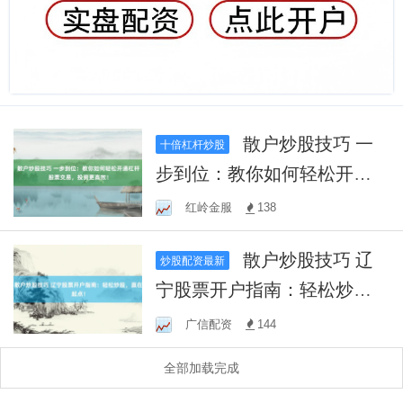
散户炒股技巧 一
十倍杠杆炒股
步到位：教你如何轻松开通
杠杆股票交易，投资更高
红岭金服
138
效！
散户炒股技巧 辽
炒股配资最新
宁股票开户指南：轻松炒
股，赢在起点！
广信配资
144
全部加载完成