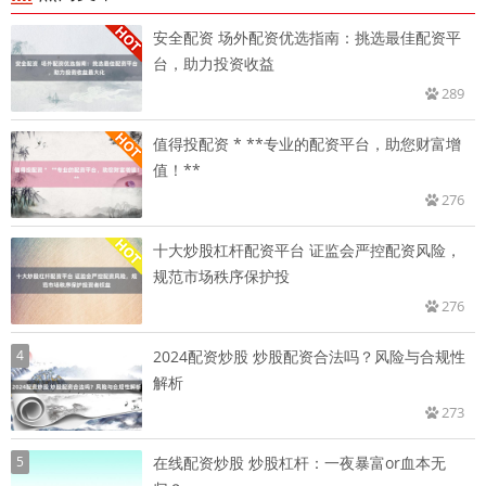
安全配资 场外配资优选指南：挑选最佳配资平
台，助力投资收益
289
值得投配资 * **专业的配资平台，助您财富增
值！**
276
十大炒股杠杆配资平台 证监会严控配资风险，
规范市场秩序保护投
276
4
2024配资炒股 炒股配资合法吗？风险与合规性
解析
273
5
在线配资炒股 炒股杠杆：一夜暴富or血本无