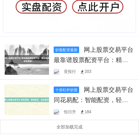
网上股票交易平台
炒股配资最新
最靠谱股票配资平台：精选
推荐，安全稳健！
亚投行
203
网上股票交易平台
十倍杠杆炒股
同花易配：智能配资，轻松
盈利！
恒日升
184
全部加载完成